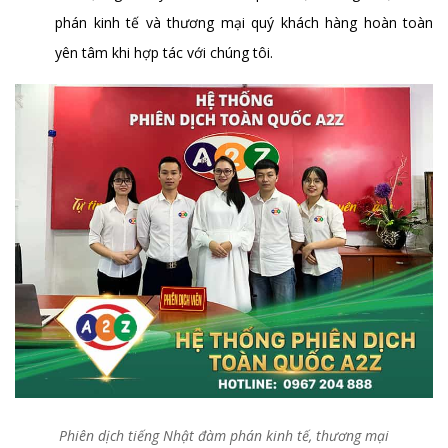
phán kinh tế và thương mại quý khách hàng hoàn toàn
yên tâm khi hợp tác với chúng tôi.
Phiên dịch tiếng Nhật đàm phán kinh tế, thương mại