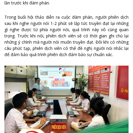
lần trước khi đàm phán.
Trong buổi hội thảo diễn ra cuộc đàm phán, người phiên dịch
sau khi nghe người nói 1-2 phút sẽ lập tức truyền đạt lại những
gì nghe được từ phía người nói, quá trình này vô cùng quan
trọng. Trước khi nói, phiên dịch viên sẽ có thời gian ghi chú lại
những ý chính mà người nói muốn truyền đạt. Đôi khi có những
câu phức tạp, phiên dịch viên có thể đề nghị người nói nhắc lại
để đảm bảo quá trình phiên dịch đảm bảo sự chuẩn xác.