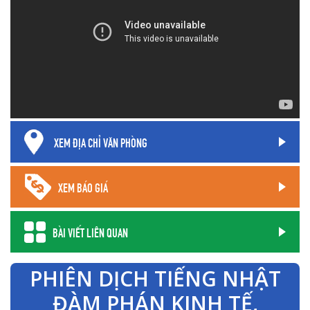
XEM ĐỊA CHỈ VĂN PHÒNG
XEM BÁO GIÁ
BÀI VIẾT LIÊN QUAN
PHIÊN DỊCH TIẾNG NHẬT
ĐÀM PHÁN KINH TẾ,