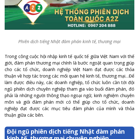
Phiên dịch tiếng Nhật đàm phán kinh tế, thương mại
Trong công cuộc hội nhập kinh tế quốc tế giữa Việt Nam với thế
giới, đàm phán thương mại chính là bước ngoặt quan trọng giúp
cho các tổ chức, doanh nghiệp Việt Nam đạt được các thỏa
thuận về hợp tác trong các mối quan hệ kinh tế, thương mại…Để
làm được điều này, các doanh nghiệp, tổ chức luôn cần tới đội
ngũ phiên dịch chuyên nghiệp tham gia vào buổi đàm phán, đó
phải là những người thông thạo ngoại ngữ, kinh nghiệm chuyên
môn và giỏi đàm phán mới có thể giúp cho tổ chức, doanh
nghiệp đạt được các mục tiêu đàm phán của mình và thỏa
thuận giữa các bên.
Đội ngũ phiên dịch tiếng Nhật đàm phán
kinh tế, thương mại chuyên nghiệp