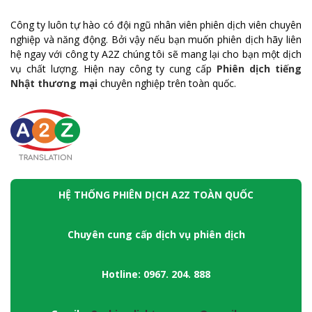
Công ty luôn tự hào có đội ngũ nhân viên phiên dịch viên chuyên
nghiệp và năng động. Bởi vậy nếu bạn muốn phiên dịch hãy liên
hệ ngay với công ty A2Z chúng tôi sẽ mang lại cho bạn một dịch
vụ chất lượng. Hiện nay công ty cung cấp
Phiên dịch tiếng
Nhật thương mại
chuyên nghiệp trên toàn quốc.
HỆ THỐNG PHIÊN DỊCH A2Z TOÀN QUỐC
Chuyên cung cấp dịch vụ phiên dịch
Hotline: 0967. 204. 888