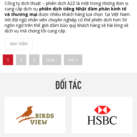
Công ty dịch thuật – phiên dịch A2Z là một trong những đơn vị
cung cấp dịch vụ
phiên dịch tiếng Nhật đàm phán kinh tế
và thương mại
được nhiều khách hàng lựa chọn tại Việt Nam.
Với đội ngũ nhân viên chuyên nghiệp có thể phiên dịch hơn 50
ngôn ngữ trên thế giới đảm bảo quý khách hàng sẽ hài lòng về
dịch vụ mà chúng tôi cung cấp.
XEM THÊM
Pages
1
2
3
next ›
last »
ĐỐI TÁC