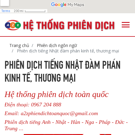
Trang chủ
Phiên dịch ngôn ngữ
Phiên dịch tiếng Nhật đàm phán kinh tế, thương mại
PHIÊN DỊCH TIẾNG NHẬT ĐÀM PHÁN
KINH TẾ, THƯƠNG MẠI
Hệ thống phiên dịch toàn quốc
Điện thoại: 0967 204 888
Email: a2zphiendichtoanquoc@gmail.com
Phiên dịch tiếng Anh - Nhật - Hàn - Nga - Pháp - Đức -
Trung ...