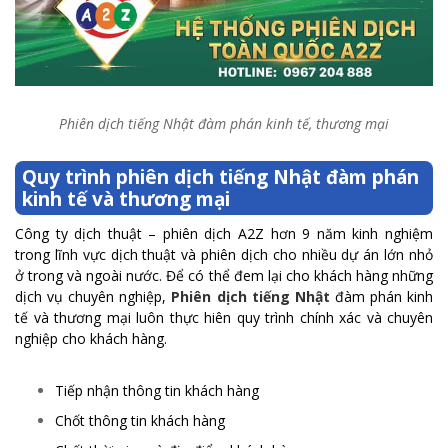
Phiên dịch tiếng Nhật đàm phán kinh tế, thương mại
Quy trình phiên dịch tiếng Nhật đàm phán
kinh tế và thương mại
Công ty dịch thuật – phiên dịch A2Z hơn 9 năm kinh nghiệm
trong lĩnh vực dịch thuật và phiên dịch cho nhiều dự án lớn nhỏ
ở trong và ngoài nước. Để có thể đem lại cho khách hàng những
dịch vụ chuyên nghiệp,
Phiên dịch tiếng Nhật
đàm phán kinh
tế và thương mại luôn thực hiên quy trình chính xác và chuyên
nghiệp cho khách hàng.
Tiếp nhận thông tin khách hàng
Chốt thông tin khách hàng