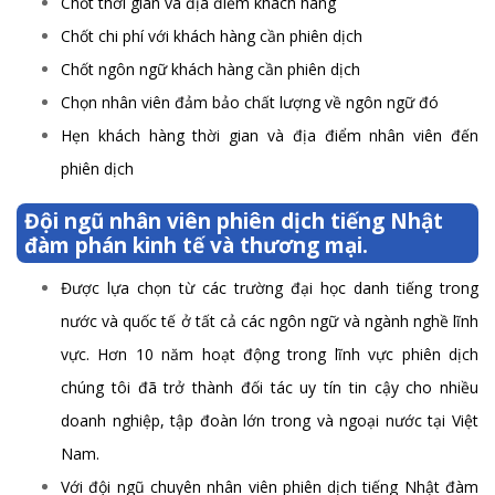
Chốt thời gian và địa điểm khách hàng
Chốt chi phí với khách hàng cần phiên dịch
Chốt ngôn ngữ khách hàng cần phiên dịch
Chọn nhân viên đảm bảo chất lượng về ngôn ngữ đó
Hẹn khách hàng thời gian và địa điểm nhân viên đến
phiên dịch
Đội ngũ nhân viên phiên dịch tiếng Nhật
đàm phán kinh tế và thương mại.
Được lựa chọn từ các trường đại học danh tiếng trong
nước và quốc tế ở tất cả các ngôn ngữ và ngành nghề lĩnh
vực. Hơn 10 năm hoạt động trong lĩnh vực phiên dịch
chúng tôi đã trở thành đối tác uy tín tin cậy cho nhiều
doanh nghiệp, tập đoàn lớn trong và ngoại nước tại Việt
Nam.
Với đội ngũ chuyên nhân viên phiên dịch tiếng Nhật đàm