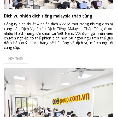
Dịch vụ phiên dịch tiếng malaysia tháp tùng
Công ty dịch thuật – phiên dịch A2Z là một trong những đơn vị
cung cấp
Dịch Vụ Phiên Dịch Tiếng Malaysia Tháp Tùng
được
nhiều khách hàng lựa chọn tại Việt Nam. Với đội ngũ nhân viên
chuyên nghiệp có thể phiên dịch hơn 50 ngôn ngữ trên thế giới
đảm bảo quý khách hàng sẽ hài lòng về dịch vụ mà chúng tôi
cung cấp.
XEM THÊM