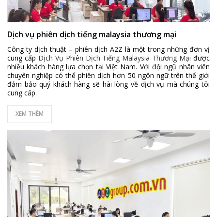
Dịch vụ phiên dịch tiếng malaysia thương mại
Công ty dịch thuật – phiên dịch A2Z là một trong những đơn vị
cung cấp
Dịch Vụ Phiên Dịch Tiếng Malaysia Thương Mại
được
nhiều khách hàng lựa chọn tại Việt Nam. Với đội ngũ nhân viên
chuyên nghiệp có thể phiên dịch hơn 50 ngôn ngữ trên thế giới
đảm bảo quý khách hàng sẽ hài lòng về dịch vụ mà chúng tôi
cung cấp.
XEM THÊM