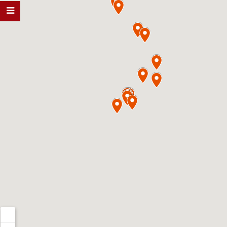
BẮC NINH
0967.204.888
TUYÊN QUANG
0967.204.888
HẢI DƯƠ