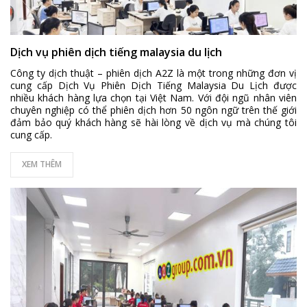
Dịch vụ phiên dịch tiếng malaysia du lịch
Công ty dịch thuật – phiên dịch A2Z là một trong những đơn vị
cung cấp
Dịch Vụ Phiên Dịch Tiếng Malaysia Du Lịch
được
nhiều khách hàng lựa chọn tại Việt Nam. Với đội ngũ nhân viên
chuyên nghiệp có thể phiên dịch hơn 50 ngôn ngữ trên thế giới
đảm bảo quý khách hàng sẽ hài lòng về dịch vụ mà chúng tôi
cung cấp.
XEM THÊM