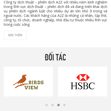
Công ty dịch thuật – phiên dịch A2Z với nhiều năm kinh nghiệm
trong lĩnh vực dịch thuật – phiên dịch đã và đang triển khai dịch
vụ phiên dịch ngành luật cho nhiều dự án lớn nhỏ ở trong và
ngoài nước. Các khách hàng của A2Z là những cá nhân, tập thể,
công ty, tổ chức, doanh nghiệp, nhà đầu tư thuộc nhiều lĩnh vực
trong cuộc sống.
XEM THÊM
ĐỐI TÁC