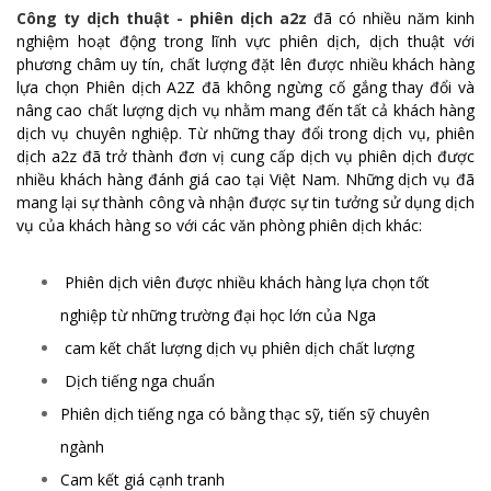
Công ty dịch thuật - phiên dịch a2z
đã có nhiều năm kinh
nghiệm hoạt động trong lĩnh vực phiên dịch, dịch thuật với
phương châm uy tín, chất lượng đặt lên được nhiều khách hàng
lựa chọn Phiên dịch A2Z đã không ngừng cố gắng thay đổi và
nâng cao chất lượng dịch vụ nhằm mang đến tất cả khách hàng
dịch vụ chuyên nghiệp. Từ những thay đổi trong dịch vụ, phiên
dịch a2z đã trở thành đơn vị cung cấp dịch vụ phiên dịch được
nhiều khách hàng đánh giá cao tại Việt Nam. Những dịch vụ đã
mang lại sự thành công và nhận được sự tin tưởng sử dụng dịch
vụ của khách hàng so với các văn phòng phiên dịch khác:
Phiên dịch viên được nhiều khách hàng lựa chọn tốt
nghiệp từ những trường đại học lớn của Nga
cam kết chất lượng dịch vụ phiên dịch chất lượng
Dịch tiếng nga chuẩn
Phiên dịch tiếng nga có bằng thạc sỹ, tiến sỹ chuyên
ngành
Cam kết giá cạnh tranh