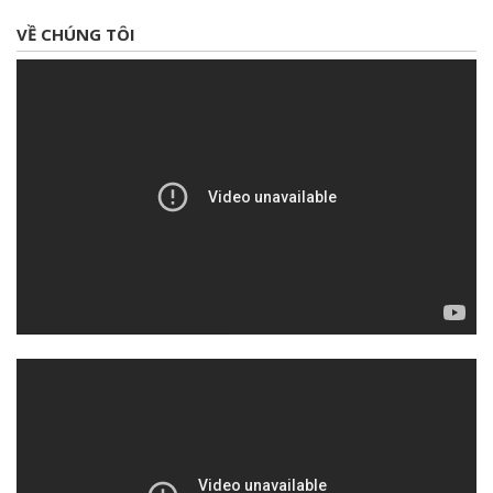
VỀ CHÚNG TÔI