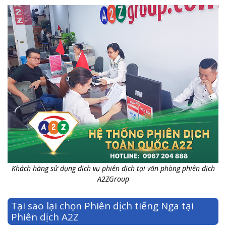
Khách hàng sử dụng dịch vụ phiên dịch tại văn phòng phiên dịch
A2ZGroup
Tại sao lại chọn Phiên dịch tiếng Nga tại
Phiên dịch A2Z