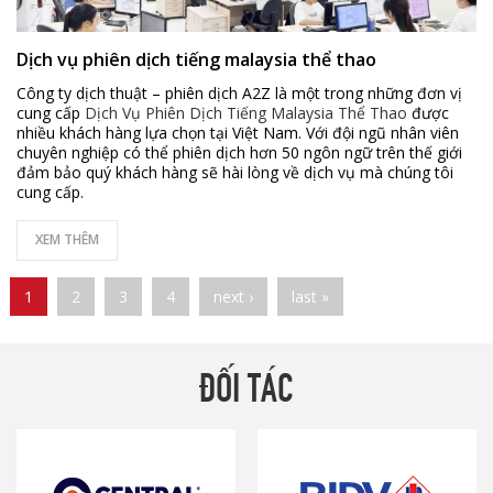
Dịch vụ phiên dịch tiếng malaysia thể thao
Công ty dịch thuật – phiên dịch A2Z là một trong những đơn vị
cung cấp
Dịch Vụ Phiên Dịch Tiếng Malaysia Thể Thao
được
nhiều khách hàng lựa chọn tại Việt Nam. Với đội ngũ nhân viên
chuyên nghiệp có thể phiên dịch hơn 50 ngôn ngữ trên thế giới
đảm bảo quý khách hàng sẽ hài lòng về dịch vụ mà chúng tôi
cung cấp.
XEM THÊM
Pages
1
2
3
4
next ›
last »
ĐỐI TÁC