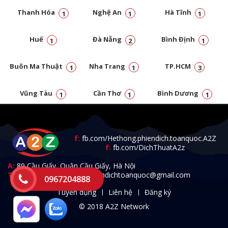
Thanh Hóa
Nghệ An
Hà Tĩnh
1
1
1
Huế
Đà Nẵng
Bình Định
1
2
1
Buôn Ma Thuật
Nha Trang
TP.HCM
1
1
3
Vũng Tàu
Cần Thơ
Bình Dương
1
1
1
Đồng Nai
1
f:
fb.com/Hethong.phiendich.toanquoc.A2Z
f:
fb.com/DichThuatA2z
A:
89 Cầu Giấy, Quận Cầu Giấy, Hà Nội
T:
0967.204.888 -
E:
a2zphiendichtoanquoc@gmail.com
0967204888
Tuyển dụng
Liên hệ
Đăng ký
© 2018 A2Z Network