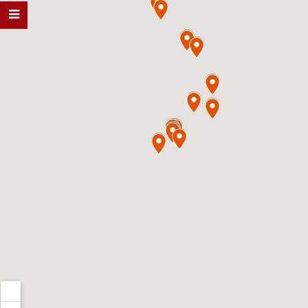
BẮC NINH
0967.204.888
TUYÊN QUANG
0967.204.888
HẢI DƯƠ