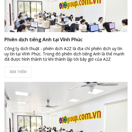
Phiên dịch tiếng Anh tại Vĩnh Phúc
Công ty dịch thuật - phiên dịch A2Z là địa chỉ phiên dịch uy tín
uy tín tại Vĩnh Phúc. Trong đó phiên dịch tiếng Anh là thế mạnh
đã được hình thành từ khi thành lập tới bây giờ của A2Z
XEM THÊM