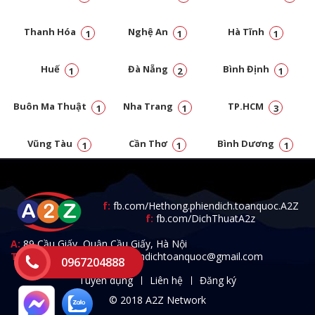
Thanh Hóa
Nghệ An
Hà Tĩnh
1
1
1
Huế
Đà Nẵng
Bình Định
1
2
1
Buôn Ma Thuật
Nha Trang
TP.HCM
1
1
3
Vũng Tàu
Cần Thơ
Bình Dương
1
1
1
Đồng Nai
1
f:
fb.com/Hethong.phiendich.toanquoc.A2Z
f:
fb.com/DichThuatA2z
A:
89 Cầu Giấy, Quận Cầu Giấy, Hà Nội
T:
0967.204.888 -
E:
a2zphiendichtoanquoc@gmail.com
0967204888
Tuyển dụng
Liên hệ
Đăng ký
© 2018 A2Z Network