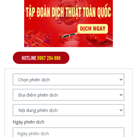
HOTLINE
0967 204 888
Ngày phiên dịch