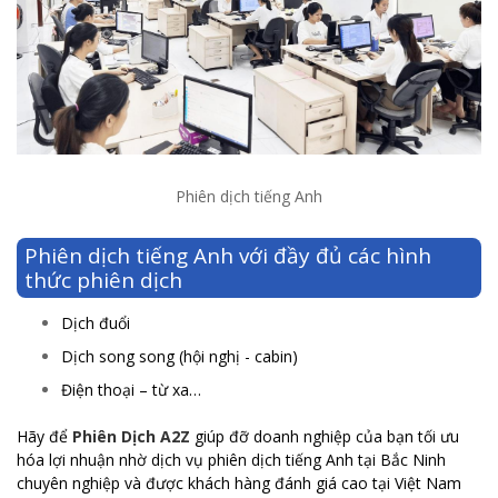
Phiên dịch tiếng Anh
Phiên dịch tiếng Anh với đầy đủ các hình
thức phiên dịch
Dịch đuổi
Dịch song song (hội nghị - cabin)
Điện thoại – từ xa…
Hãy để
Phiên Dịch A2Z
giúp đỡ doanh nghiệp của bạn tối ưu
hóa lợi nhuận nhờ dịch vụ phiên dịch tiếng Anh tại Bắc Ninh
chuyên nghiệp và được khách hàng đánh giá cao tại Việt Nam