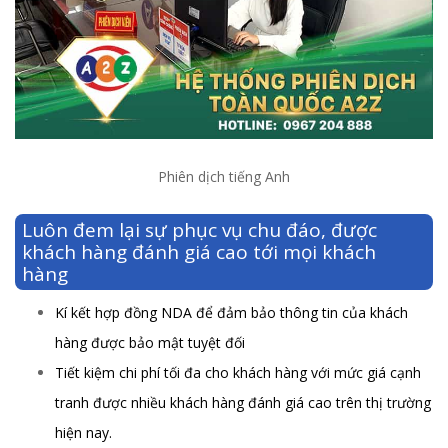
Phiên dịch tiếng Anh
Luôn đem lại sự phục vụ chu đáo, được
khách hàng đánh giá cao tới mọi khách
hàng
Kí kết hợp đồng NDA để đảm bảo thông tin của khách
hàng được bảo mật tuyệt đối
Tiết kiệm chi phí tối đa cho khách hàng với mức giá cạnh
tranh được nhiều khách hàng đánh giá cao trên thị trường
hiện nay.