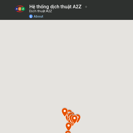
BẮC GIANG
0967.204.888
HƯNG YÊN
0967.204.888
HÀ NA
PHÚ THỌ
0967.204.888
THÁI NGUYÊN
0967.204.888
NAM ĐỊ