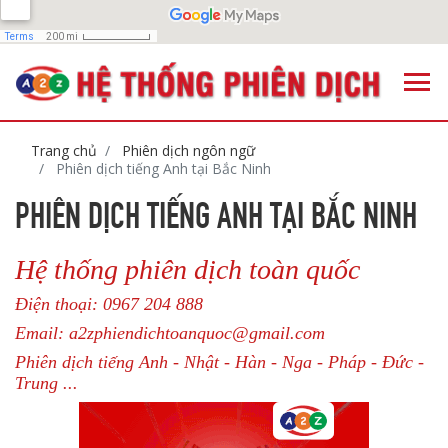
Trang chủ
Phiên dịch ngôn ngữ
Phiên dịch tiếng Anh tại Bắc Ninh
PHIÊN DỊCH TIẾNG ANH TẠI BẮC NINH
Hệ thống phiên dịch toàn quốc
Điện thoại: 0967 204 888
Email: a2zphiendichtoanquoc@gmail.com
Phiên dịch tiếng Anh - Nhật - Hàn - Nga - Pháp - Đức -
Trung ...