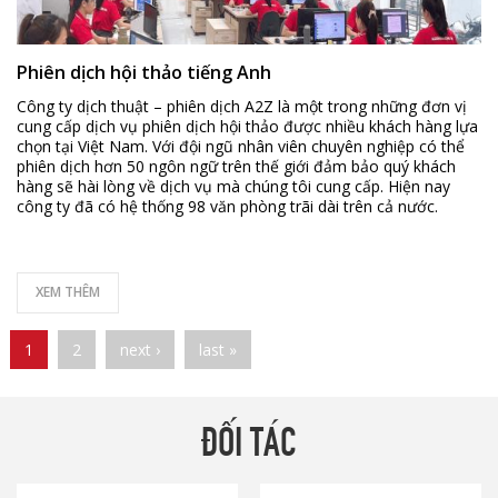
Phiên dịch hội thảo tiếng Anh
Công ty dịch thuật – phiên dịch A2Z là một trong những đơn vị
cung cấp dịch vụ phiên dịch hội thảo được nhiều khách hàng lựa
chọn tại Việt Nam. Với đội ngũ nhân viên chuyên nghiệp có thể
phiên dịch hơn 50 ngôn ngữ trên thế giới đảm bảo quý khách
hàng sẽ hài lòng về dịch vụ mà chúng tôi cung cấp. Hiện nay
công ty đã có hệ thống 98 văn phòng trãi dài trên cả nước.
XEM THÊM
Pages
1
2
next ›
last »
ĐỐI TÁC