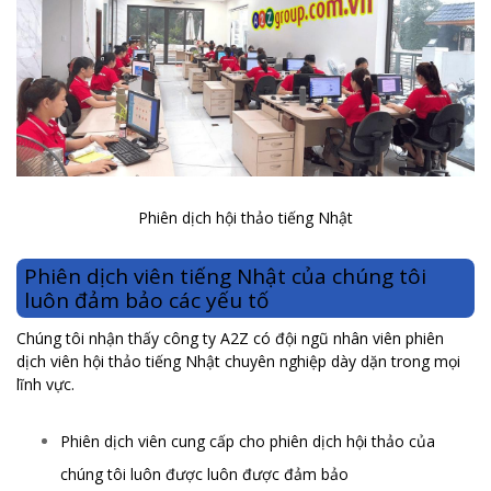
Phiên dịch hội thảo tiếng Nhật
Phiên dịch viên tiếng Nhật của chúng tôi
luôn đảm bảo các yếu tố
Chúng tôi nhận thấy công ty A2Z có đội ngũ nhân viên phiên
dịch viên hội thảo tiếng Nhật chuyên nghiệp dày dặn trong mọi
lĩnh vực.
Phiên dịch viên cung cấp cho phiên dịch hội thảo của
chúng tôi luôn được luôn được đảm bảo