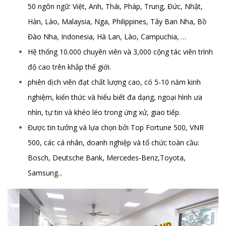
50 ngôn ngữ: Việt, Anh, Thái, Pháp, Trung, Đức, Nhật,
Hàn, Lào, Malaysia, Nga, Philippines, Tây Ban Nha, Bồ
Đào Nha, Indonesia, Hà Lan, Lào, Campuchia, …
Hệ thống 10.000 chuyên viên và 3,000 cộng tác viên trình
độ cao trên khắp thế giới.
phiên dịch viên đạt chất lượng cao, có 5-10 năm kinh
nghiệm, kiến thức và hiểu biết đa dạng, ngoại hình ưa
nhìn, tự tin và khéo léo trong ứng xử, giao tiếp.
Được tin tưởng và lựa chọn bởi Top Fortune 500, VNR
500, các cá nhân, doanh nghiệp và tổ chức toàn cầu:
Bosch, Deutsche Bank, Mercedes-Benz,Toyota,
Samsung...