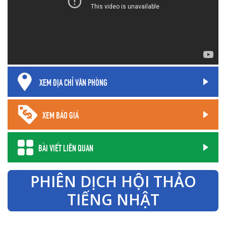
XEM ĐỊA CHỈ VĂN PHÒNG
XEM BÁO GIÁ
BÀI VIẾT LIÊN QUAN
PHIÊN DỊCH HỘI THẢO
TIẾNG NHẬT