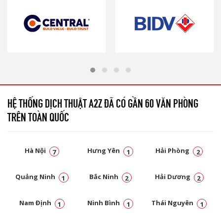
HỆ THỐNG DỊCH THUẬT A2Z ĐÃ CÓ GẦN 60 VĂN PHÒNG
TRÊN TOÀN QUỐC
Hà Nội
Hưng Yên
Hải Phòng
7
1
2
Quảng Ninh
Bắc Ninh
Hải Dương
1
2
2
Nam Định
Ninh Bình
Thái Nguyên
1
1
1