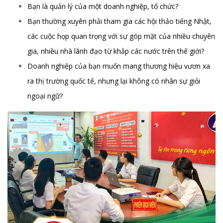
Bạn là quản lý của một doanh nghiệp, tổ chức?
Bạn thường xuyên phải tham gia các hội thảo tiếng Nhật,
các cuộc họp quan trọng với sự góp mặt của nhiều chuyên
gia, nhiều nhà lãnh đạo từ khắp các nước trên thế giới?
Doanh nghiệp của bạn muốn mang thương hiệu vươn xa
ra thị trường quốc tế, nhưng lại không có nhân sự giỏi
ngoại ngữ?