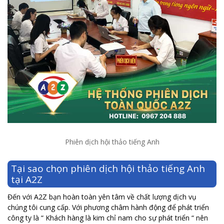
Phiên dịch hội thảo tiếng Anh
Tại sao chọn phiên dịch hội thảo tiếng Anh
tại A2Z
Đến với A2Z bạn hoàn toàn yên tâm về chất lượng dịch vụ
chúng tôi cung cấp. Với phương châm hành động để phát triển
công ty là “ Khách hàng là kim chỉ nam cho sự phát triển “ nên