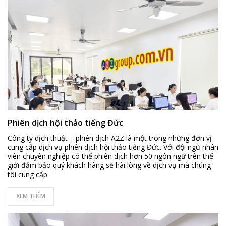
Phiên dịch hội thảo tiếng Đức
Công ty dịch thuật – phiên dịch A2Z là một trong những đơn vị
cung cấp dịch vụ phiên dịch hội thảo tiếng Đức. Với đội ngũ nhân
viên chuyên nghiệp có thể phiên dịch hơn 50 ngôn ngữ trên thế
giới đảm bảo quý khách hàng sẽ hài lòng về dịch vụ mà chúng
tôi cung cấp
XEM THÊM