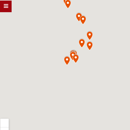
BẮC NINH
0967.204.888
TUYÊN QUANG
0967.204.888
HẢI DƯƠ