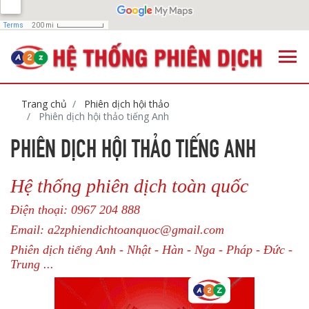
Trang chủ
Phiên dịch hội thảo
Phiên dịch hội thảo tiếng Anh
PHIÊN DỊCH HỘI THẢO TIẾNG ANH
Hệ thống phiên dịch toàn quốc
Điện thoại: 0967 204 888
Email: a2zphiendichtoanquoc@gmail.com
Phiên dịch tiếng Anh - Nhật - Hàn - Nga - Pháp - Đức -
Trung ...