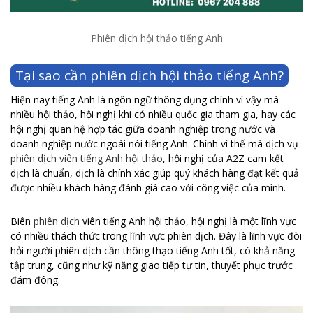
Phiên dịch hội thảo tiếng Anh
Tại sao cần phiên dịch hội thảo tiếng Anh?
Hiện nay tiếng Anh là ngôn ngữ thông dụng chính vì vậy mà
nhiều hội thảo, hội nghị khi có nhiều quốc gia tham gia, hay các
hội nghị quan hệ hợp tác giữa doanh nghiệp trong nước và
doanh nghiệp nước ngoài nói tiếng Anh. Chính vì thế mà dịch vụ
phiên dịch viên tiếng Anh hội thảo
, hội nghị của A2Z cam kết
dịch là chuẩn, dịch là chính xác giúp quý khách hàng đạt kết quả
được nhiều khách hàng đánh giá cao với công việc của mình.
Biên
phiên dịch
viên tiếng Anh hội thảo, hội nghị là một lĩnh vực
có nhiều thách thức trong lĩnh vực phiên dịch. Đây là lĩnh vực đòi
hỏi người phiên dịch cần thông thạo tiếng Anh tốt, có khả năng
tập trung, cũng như kỹ năng giao tiếp tự tin, thuyết phục trước
đám đông.