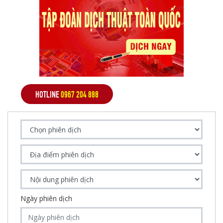
HOTLINE
0967 204 888
Ngày phiên dịch