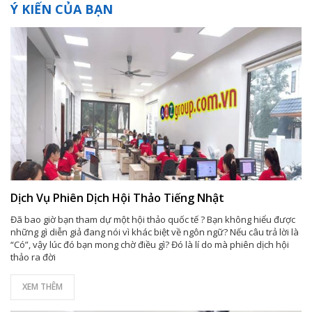
Ý KIẾN CỦA BẠN
Dịch Vụ Phiên Dịch Hội Thảo Tiếng Nhật
Đã bao giờ bạn tham dự một hội thảo quốc tế ? Bạn không hiểu được
những gì diễn giả đang nói vì khác biệt về ngôn ngữ? Nếu câu trả lời là
“Có”, vậy lúc đó bạn mong chờ điều gì? Đó là lí do mà phiên dịch hội
thảo ra đời
XEM THÊM