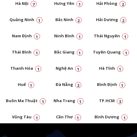
Hà Nội
Hưng Yên
Hải Phòng
7
1
2
Quảng Ninh
Bắc Ninh
Hải Dương
1
2
2
Nam Định
Ninh Bình
Thái Nguyên
1
1
1
Thái Bình
Bắc Giang
Tuyên Quang
1
1
1
Thanh Hóa
Nghệ An
Hà Tĩnh
1
1
1
Huế
Đà Nẵng
Bình Định
1
2
1
Buôn Ma Thuật
Nha Trang
TP.HCM
1
1
3
Vũng Tàu
Cần Thơ
Bình Dương
1
1
1
Đồng Nai
1