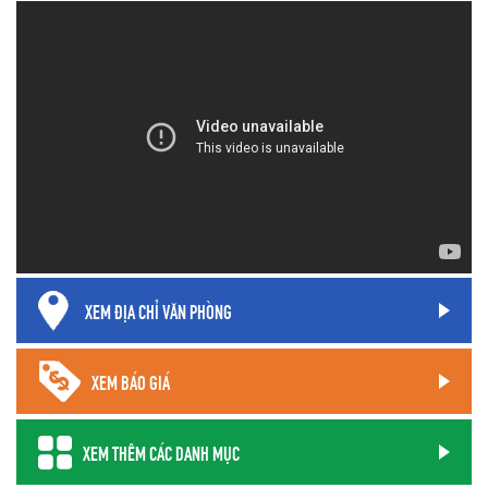
XEM ĐỊA CHỈ VĂN PHÒNG
XEM BÁO GIÁ
XEM THÊM CÁC DANH MỤC